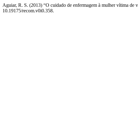
Aguiar, R. S. (2013) “O cuidado de enfermagem à mulher vítima de v
10.19175/recom.v0i0.358.