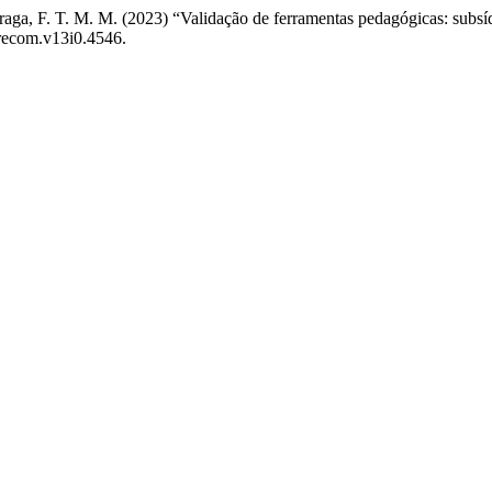
 Braga, F. T. M. M. (2023) “Validação de ferramentas pedagógicas: subsí
/recom.v13i0.4546.