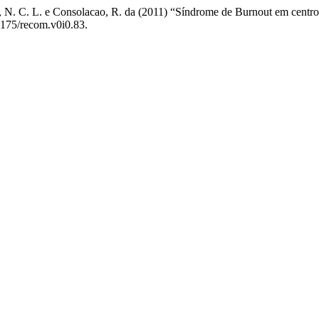
i, N. C. L. e Consolacao, R. da (2011) “Síndrome de Burnout em centro 
9175/recom.v0i0.83.