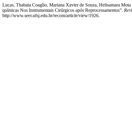
Lucas, Thabata Coaglio, Mariana Xavier de Souza, Helisamara Mota Gu
químicas Nos Instrumentais Cirúrgicos após Reprocessamentos”.
Rev
http://www.seer.ufsj.edu.br/recom/article/view/1926.