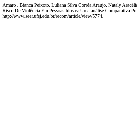
Amaro , Bianca Peixoto, Luliana Silva Corrêa Araujo, Nataly Aracél
Risco De Violência Em Pessoas Idosas: Uma análise Comparativa Po
http://www.seer.ufsj.edu.br/recom/article/view/5774.