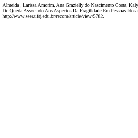
Almeida , Larissa Amorim, Ana Grazielly do Nascimento Costa, Kalyn
De Queda Associado Aos Aspectos Da Fragilidade Em Pessoas Idos
http://www.seer.ufsj.edu.br/recom/article/view/5782.