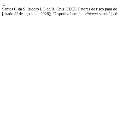
1.
Santos C da S, Isidoro LC de R, Cruz GECP. Fatores de risco para doenç
[citado 8º de agosto de 2026];. Disponível em: http://www.seer.ufsj.e