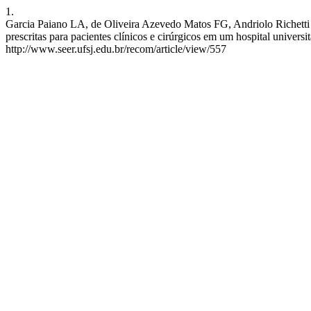
1.
Garcia Paiano LA, de Oliveira Azevedo Matos FG, Andriolo Richett
prescritas para pacientes clínicos e cirúrgicos em um hospital universi
http://www.seer.ufsj.edu.br/recom/article/view/557