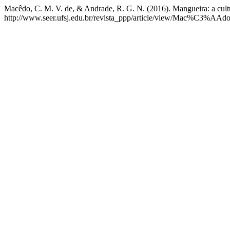
Macêdo, C. M. V. de, & Andrade, R. G. N. (2016). Mangueira: a cultu
http://www.seer.ufsj.edu.br/revista_ppp/article/view/Mac%C3%