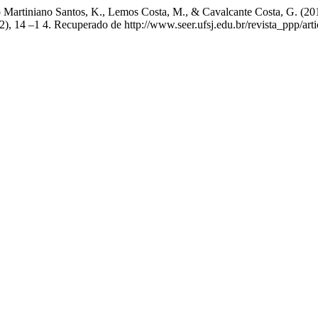
to Martiniano Santos, K., Lemos Costa, M., & Cavalcante Costa, G. (20
(2), 14 –1 4. Recuperado de http://www.seer.ufsj.edu.br/revista_ppp/art