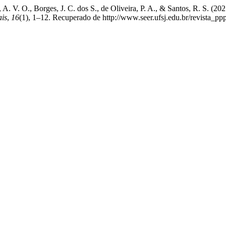
, A. V. O., Borges, J. C. dos S., de Oliveira, P. A., & Santos, R. S. (2
ais
,
16
(1), 1–12. Recuperado de http://www.seer.ufsj.edu.br/revista_pp