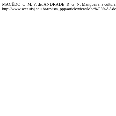
MACÊDO, C. M. V. de; ANDRADE, R. G. N. Mangueira: a cultura co
http://www.seer.ufsj.edu.br/revista_ppp/article/view/Mac%C3%AA