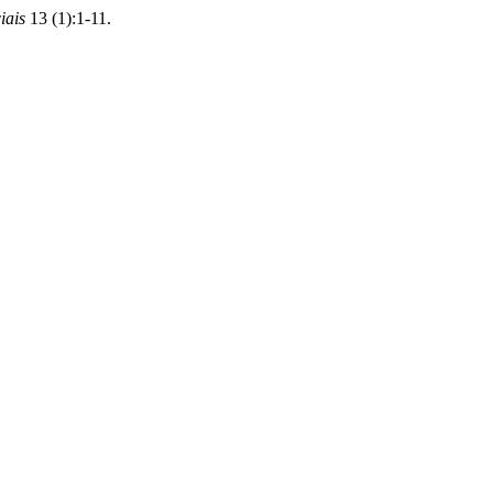
iais
13 (1):1-11.