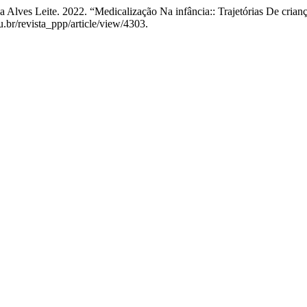
ca Alves Leite. 2022. “Medicalização Na infância:: Trajetórias De cri
u.br/revista_ppp/article/view/4303.