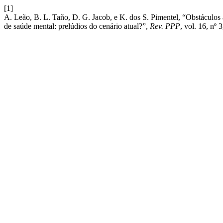
[1]
A. Leão, B. L. Taño, D. G. Jacob, e K. dos S. Pimentel, “Obstáculos 
de saúde mental: prelúdios do cenário atual?”,
Rev. PPP
, vol. 16, nº 