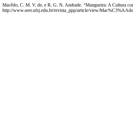
Macêdo, C. M. V. de, e R. G. N. Andrade. “Mangueira: A Cultura com
http://www.seer.ufsj.edu.br/revista_ppp/article/view/Mac%C3%A