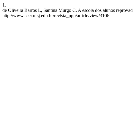
1.
de Oliveira Barros L, Santina Murgo C. A escola dos alunos reprovado
http://www.seer.ufsj.edu.br/revista_ppp/article/view/3106