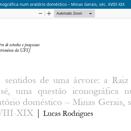
nográfica num oratório doméstico – Minas Gerais, séc. XVIII-XIX