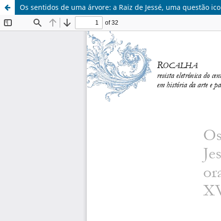
Os sentidos de uma árvore: a Raiz de Jessé, uma questão ico