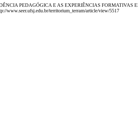
GRAMA RESIDÊNCIA PEDAGÓGICA E AS EXPERIÊNCIAS FORMATI
://www.seer.ufsj.edu.br/territorium_terram/article/view/5517