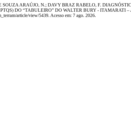
É DE SOUZA ARAÚJO, N.; DAVY BRAZ RABELO, F. DIAGN
PTQS) DO “TABULEIRO” DO WALTER BURY - ITAMARATI 
m_terram/article/view/5439. Acesso em: 7 ago. 2026.