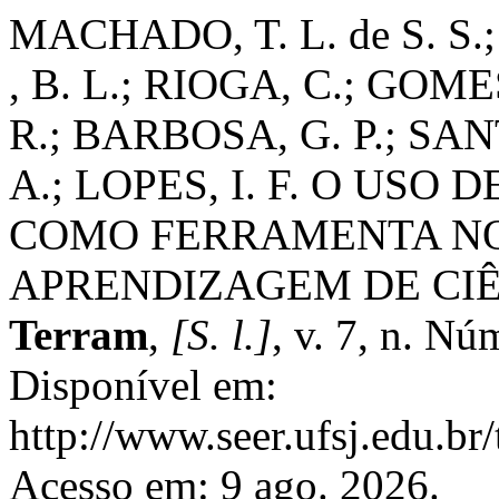
MACHADO, T. L. de S. S.
, B. L.; RIOGA, C.; GOME
R.; BARBOSA, G. P.; SANT
A.; LOPES, I. F. O USO
COMO FERRAMENTA NO
APRENDIZAGEM DE CI
Terram
,
[S. l.]
, v. 7, n. N
Disponível em:
http://www.seer.ufsj.edu.br
Acesso em: 9 ago. 2026.