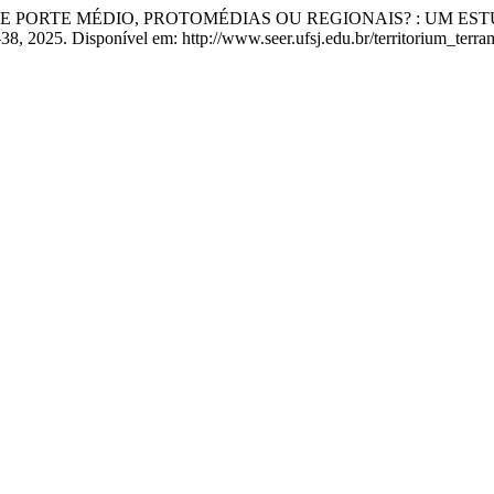
ADES DE PORTE MÉDIO, PROTOMÉDIAS OU REGIONAIS? : U
20–38, 2025. Disponível em: http://www.seer.ufsj.edu.br/territorium_terr