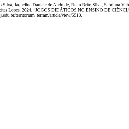
Silva, Jaqueline Daniele de Andrade, Ruan Brito Silva, Sabrinna Vitór
, e Iara Freitas Lopes. 2024. “JOGOS DIDÁTICOS NO ENSINO DE 
.edu.br/territorium_terram/article/view/5513.