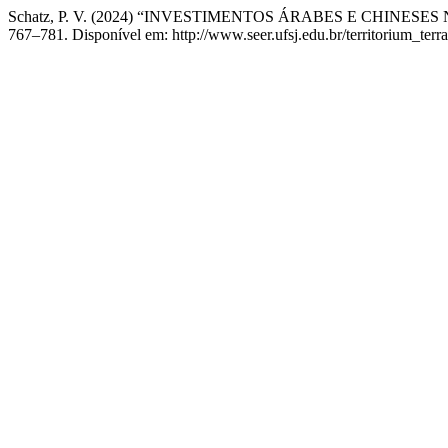
Schatz, P. V. (2024) “INVESTIMENTOS ÁRABES E CHINE
767–781. Disponível em: http://www.seer.ufsj.edu.br/territorium_terr