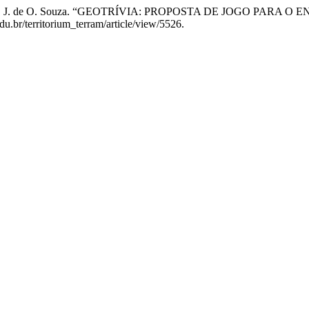
Santos, e C. J. de O. Souza. “GEOTRÍVIA: PROPOSTA DE JOGO PAR
u.br/territorium_terram/article/view/5526.