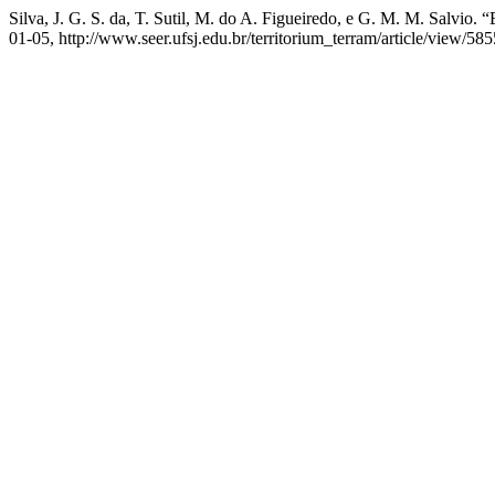
Silva, J. G. S. da, T. Sutil, M. do A. Figueiredo, e G. M. M. Salvi
01-05, http://www.seer.ufsj.edu.br/territorium_terram/article/view/585