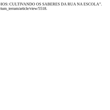
ANDES SONHOS: CULTIVANDO OS SABERES DA RUA NA ESCOLA”.
rium_terram/article/view/5518.