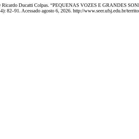
 Gualberto, e Ricardo Ducatti Colpas. “PEQUENAS VOZES E GR
): 82–91. Acessado agosto 6, 2026. http://www.seer.ufsj.edu.br/territo