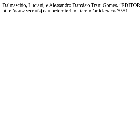
Dalmaschio, Luciani, e Alessandro Damásio Trani Gomes. “EDITO
http://www.seer.ufsj.edu.br/territorium_terram/article/view/5551.