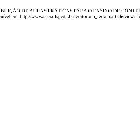
TRIBUIÇÃO DE AULAS PRÁTICAS PARA O ENSINO DE CONTEÚDOS DE
ível em: http://www.seer.ufsj.edu.br/territorium_terram/article/view/5