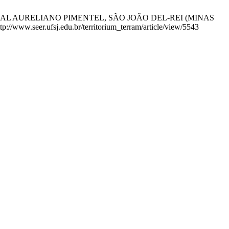
TADUAL AURELIANO PIMENTEL, SÃO JOÃO DEL-REI (MINAS
p://www.seer.ufsj.edu.br/territorium_terram/article/view/5543