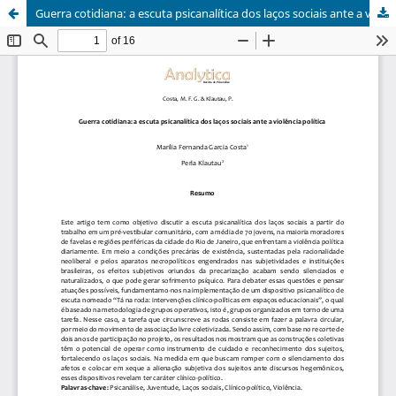
Guerra cotidiana: a escuta psicanalítica dos laços sociais ante a violência política