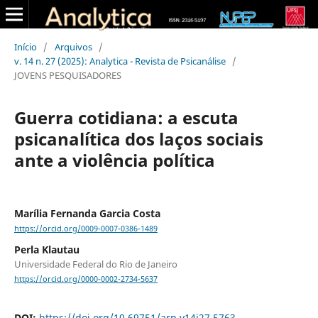
Início
/
Arquivos
/
v. 14 n. 27 (2025): Analytica - Revista de Psicanálise
/
JOVENS PESQUISADORES
Guerra cotidiana: a escuta
psicanalítica dos laços sociais
ante a violência política
Marília Fernanda Garcia Costa
https://orcid.org/0009-0007-0386-1489
Perla Klautau
Universidade Federal do Rio de Janeiro
https://orcid.org/0000-0002-2734-5637
DOI:
https://doi.org/10.69751/arp.v14i27.5763