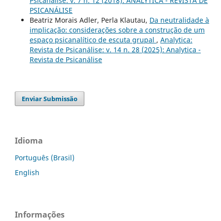
Psicanálise: v. 7 n. 12 (2018): ANALYTICA - REVISTA DE
PSICANÁLISE
Beatriz Morais Adler, Perla Klautau,
Da neutralidade à
implicação: considerações sobre a construção de um
espaço psicanalítico de escuta grupal
,
Analytica:
Revista de Psicanálise: v. 14 n. 28 (2025): Analytica -
Revista de Psicanálise
Enviar Submissão
Idioma
Português (Brasil)
English
Informações