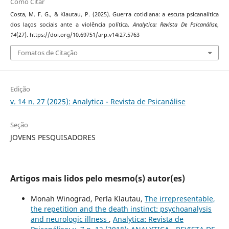
Como Citar
Costa, M. F. G., & Klautau, P. (2025). Guerra cotidiana: a escuta psicanalítica
dos laços sociais ante a violência política.
Analytica: Revista De Psicanálise
,
14
(27). https://doi.org/10.69751/arp.v14i27.5763
Fomatos de Citação
Edição
v. 14 n. 27 (2025): Analytica - Revista de Psicanálise
Seção
JOVENS PESQUISADORES
Artigos mais lidos pelo mesmo(s) autor(es)
Monah Winograd, Perla Klautau,
The irrepresentable,
the repetition and the death instinct: psychoanalysis
and neurologic illness
,
Analytica: Revista de