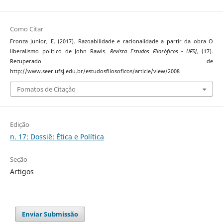
Como Citar
Fronza Junior, E. (2017). Razoabilidade e racionalidade a partir da obra O
liberalismo político de John Rawls.
Revista Estudos Filosóficos - UFSJ
, (17).
Recuperado de
http://www.seer.ufsj.edu.br/estudosfilosoficos/article/view/2008
Fomatos de Citação
Edição
n. 17: Dossiê: Ética e Política
Seção
Artigos
Enviar Submissão