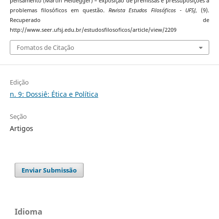
pensamento (Martin Heidegger) – exposição de premissas e pressuposições a
problemas filosóficos em questão.
Revista Estudos Filosóficos - UFSJ
, (9).
Recuperado de
http://www.seer.ufsj.edu.br/estudosfilosoficos/article/view/2209
Fomatos de Citação
Edição
n. 9: Dossiê: Ética e Política
Seção
Artigos
Enviar Submissão
Idioma