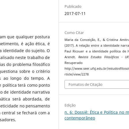
Publicado
2017-07-11
Como Citar
vam que qualquer postura
Maria da Conceição, E., & Cristina Amitr
timento, é ação ética, é
(2017). A relação entre a identidade narra
a identidade do sujeito. O
Paul Ricouer e a identidade política de
nalisado neste trabalho de
Arendt.
Revista Estudos Filosóficos - UF
Recuperado 
ias do problema filosófico
http://www.seer.ufsj.edu.br/estudosfiloso
uestiona sobre o critério
rticle/view/2278
os ao longo do tempo. A
Fomatos de Citação
 política terá como ponto
to de identidade narrativa
ática será abordada, de
Edição
a eticidade no pensamento
n. 6: Dossiê: Ética e Política no
 central se fechará com a
contemporâneo
sadores.