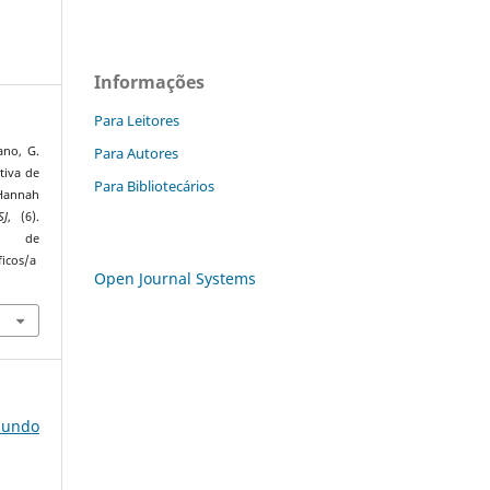
Informações
Para Leitores
Para Autores
ano, G.
tiva de
Para Bibliotecários
 Hannah
SJ
, (6).
de
ficos/a
Open Journal Systems
 mundo