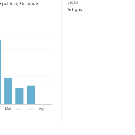
Seção
política; Eticidade.
Artigos