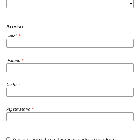
Acesso
E-mail
*
Usuário
*
Senha
*
Repetir senha
*
Sim, eu concordo em ter meus dados coletados e