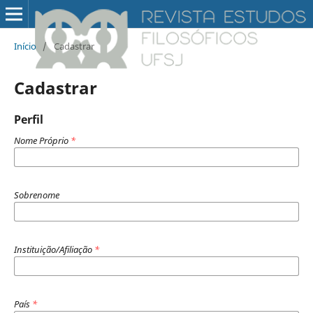
Início
/
Cadastrar
Cadastrar
Perfil
Nome Próprio
*
Sobrenome
Instituição/Afiliação
*
País
*