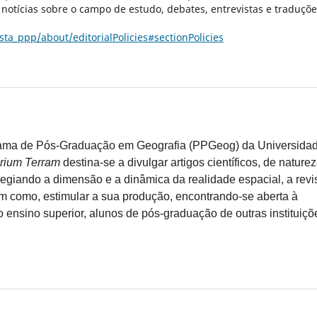
 notícias sobre o campo de estudo, debates, entrevistas e traduçõ
sta_ppp/about/editorialPolicies#sectionPolicies
grama de Pós-Graduação em Geografia (PPGeog) da Universida
orium Terram
destina-se a divulgar artigos científicos, de nature
ilegiando a dimensão e a dinâmica da realidade espacial, a revi
em como, estimular a sua produção, encontrando-se aberta à
 ensino superior, alunos de pós-graduação de outras instituiçõ