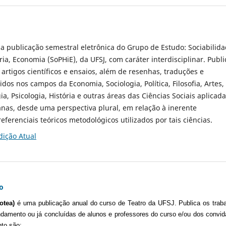
a publicação semestral eletrônica do Grupo de Estudo: Sociabilida
ia, Economia (SoPHiE), da UFSJ, com caráter interdisciplinar. Publi
 artigos científicos e ensaios, além de resenhas, traduções e
dos nos campos da Economia, Sociologia, Política, Filosofia, Artes,
ia, Psicologia, História e outras áreas das Ciências Sociais aplicada
nas, desde uma perspectiva plural, em relação à inerente
eferenciais teóricos metodológicos utilizados por tais ciências.
dição Atual
o
otea)
é uma publicação
anual
do curso de Teatro da UFSJ. Publica os trab
damento ou já concluídas de alunos e professores do curso e/ou dos convi
nto são: