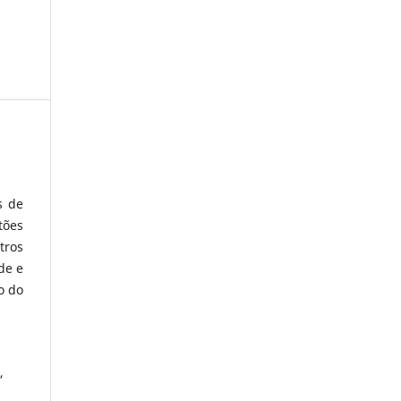
s de
tões
tros
de e
o do
,