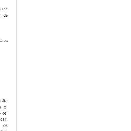
aulas
um de
 área
ofia
a e
-Rei
car,
a os