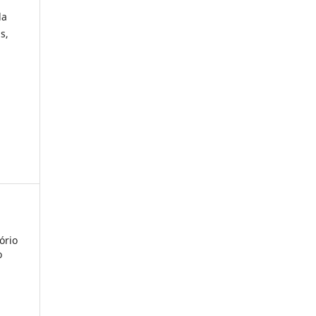
da
s,
ório
o