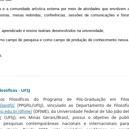
 e a comunidade artística externa por meio de atividades que envolvem 
palestras, mesas redondas, conferências, sessões de comunicações e fór
, aprendizado e ensino teatrais desenvolvidos na universidade;
l como campo de pesquisa e como campo de produção de conhecimento nessa
s.
losóficos - UFSJ
dos Filosóficos do Programa de Pós-Graduação em Filos
/ppgfil/
(
PPGFIL
/
UFSJ
),
vinculado ao
Departamento de Filosofi
fsj.edu.br/dfime/
(DFIME),
da Universidade Federal de São João del
/
(UFSJ),
em Minas Gerais/Brasil,
possui o objetivo de publi
s pesquisas contemporâneas nacionais e internacionais
par