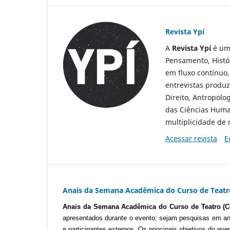
Revista Ypí
A
Revista Ypí
é um
Pensamento, Histór
em fluxo contínuo,
entrevistas produzi
Direito, Antropolog
das Ciências Huma
multiplicidade de r
Acessar revista
E
Anais da Semana Acadêmica do Curso de Teatr
Anais da Semana Acadêmica do Curso de Teatro (C
apresentados durante o evento; sejam pesquisas em an
e participantes externos.
Os principais objetivos do eve