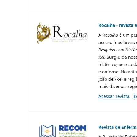
Rocalha - revista 
A R
ocalha
é um per
acesso) nas áreas 
Pesquisas em Histó
Rei.
Surgiu da nec
histórico, acerca d
e entorno. No enta
João del-Rei e re
mais diversas regi
Acessar revista
E
Revista de Enfer
A Revista de Enfe