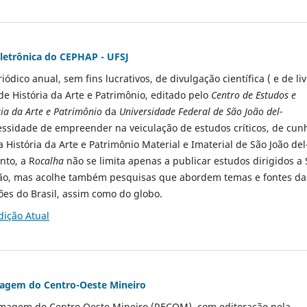
eletrônica do CEPHAP - UFSJ
iódico anual, sem fins lucrativos, de divulgação científica ( e de li
de História da Arte e Patrimônio, editado pelo
Centro de Estudos e
ria da Arte e Patrimônio
da
Universidade Federal de São João del-
essidade de empreender na veiculação de estudos críticos, de cun
a História da Arte e Patrimônio Material e Imaterial de São João del
nto, a R
ocalha
não se limita apenas a publicar estudos dirigidos a
gião, mas acolhe também pesquisas que abordem temas e fontes da
ões do Brasil, assim como do globo.
dição Atual
magem do Centro-Oeste Mineiro
rmagem do Centro Oeste Mineiro (RECOM), com editoração pela