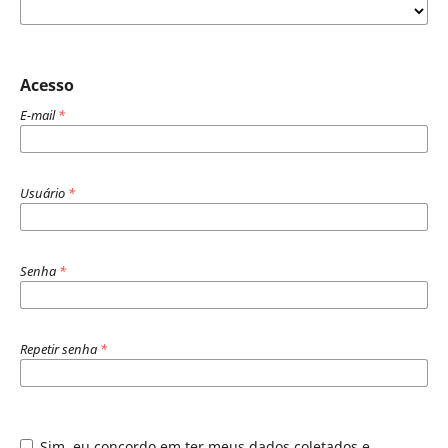
Acesso
E-mail
*
Usuário
*
Senha
*
Repetir senha
*
Sim, eu concordo em ter meus dados coletados e