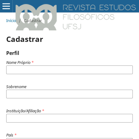
Início
/
Cadastrar
Cadastrar
Perfil
Nome Próprio
*
Sobrenome
Instituição/Afiliação
*
País
*