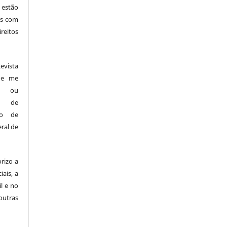
 estão
cas com
reitos
vista
s e me
es ou
os de
ndo de
ral de
rizo a
iais, a
il e no
outras