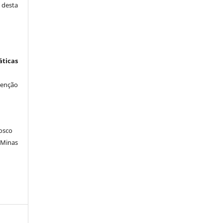
desta
icas
venção
osco
 Minas