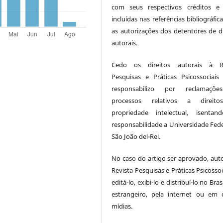
com seus respectivos créditos e
incluídas nas referências bibliográfi
as autorizações dos detentores de di
autorais.
Cedo os direitos autorais à Re
Pesquisas e Práticas Psicossociai
responsabilizo por reclamaçõ
processos relativos a direit
propriedade intelectual, isenta
responsabilidade a Universidade Fede
São João del-Rei.
No caso do artigo ser aprovado, auto
Revista Pesquisas e Práticas Psicossoc
editá-lo, exibi-lo e distribuí-lo no Bras
estrangeiro, pela internet ou em 
mídias.