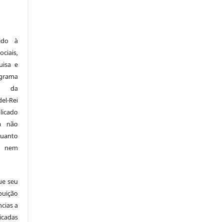
ido à
ciais,
uisa e
ograma
a da
el-Rei
licado
a não
quanto
o nem
ue seu
buição
ncias a
icadas