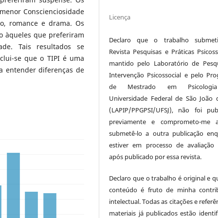
 menor Conscienciosidade
Licença
ão, romance e drama. Os
o àqueles que preferiram
Declaro que o trabalho submet
ade. Tais resultados se
Revista Pesquisas e Práticas Psicosso
clui-se que o TIPI é uma
mantido pelo Laboratório de Pesq
 entender diferenças de
Intervenção Psicossocial e pelo Pr
de Mestrado em Psicologi
Universidade Federal de São João d
(LAPIP/PPGPSI/UFSJ), não foi pub
previamente e comprometo-me 
submetê-lo a outra publicação en
estiver em processo de avaliaçã
após publicado por essa revista.
Declaro que o trabalho é original e q
conteúdo é fruto de minha contri
intelectual. Todas as citações e referê
materiais já publicados estão identif