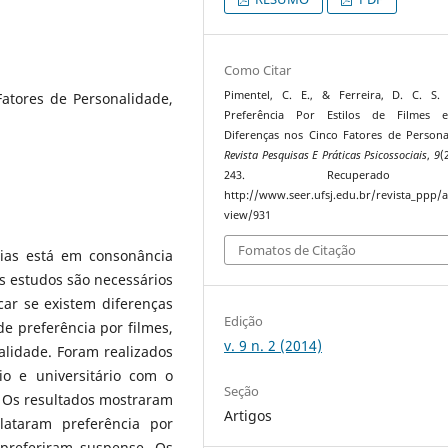
Como Citar
Pimentel, C. E., & Ferreira, D. C. S. 
Fatores de Personalidade,
Preferência Por Estilos de Filmes 
Diferenças nos Cinco Fatores de Persona
Revista Pesquisas E Práticas Psicossociais
,
9
(
243. Recuperado
http://www.seer.ufsj.edu.br/revista_ppp/ar
view/931
Fomatos de Citação
ias está em consonância
s estudos são necessários
car se existem diferenças
Edição
e preferência por filmes,
v. 9 n. 2 (2014)
lidade. Foram realizados
o e universitário com o
Seção
. Os resultados mostraram
Artigos
lataram preferência por
preferiram suspense. Os