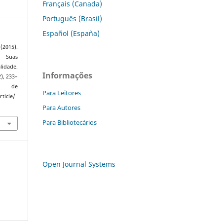
Français (Canada)
Português (Brasil)
Español (España)
(2015).
e Suas
lidade.
Informações
2), 233–
 de
Para Leitores
ticle/
Para Autores
Para Bibliotecários
Open Journal Systems