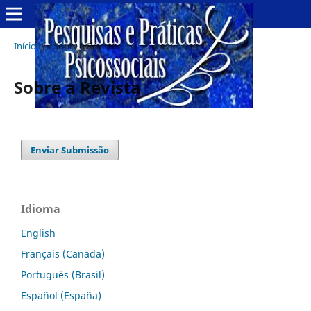
Início
/
Sobre a Revista
Sobre a Revista
Enviar Submissão
Idioma
English
Français (Canada)
Português (Brasil)
Español (España)