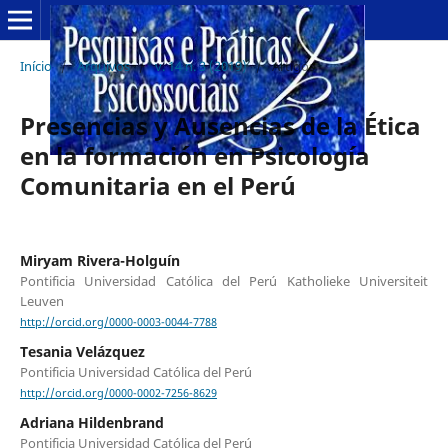
Início
/
Arquivos
/
v. 14 n. 3 (2019)
/
Artigos
Presencias y Ausencias de la Ética
en la formación en Psicología
Comunitaria en el Perú
Miryam Rivera-Holguín
Pontificia Universidad Católica del Perú Katholieke Universiteit
Leuven
http://orcid.org/0000-0003-0044-7788
Tesania Velázquez
Pontificia Universidad Católica del Perú
http://orcid.org/0000-0002-7256-8629
Adriana Hildenbrand
Pontificia Universidad Católica del Perú