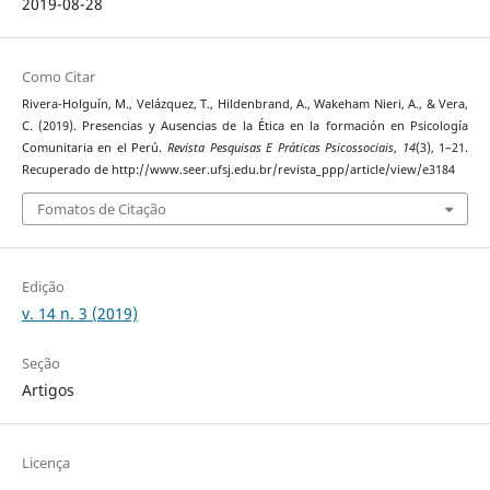
2019-08-28
Como Citar
Rivera-Holguín, M., Velázquez, T., Hildenbrand, A., Wakeham Nieri, A., & Vera,
C. (2019). Presencias y Ausencias de la Ética en la formación en Psicología
Comunitaria en el Perú.
Revista Pesquisas E Práticas Psicossociais
,
14
(3), 1–21.
Recuperado de http://www.seer.ufsj.edu.br/revista_ppp/article/view/e3184
Fomatos de Citação
Edição
v. 14 n. 3 (2019)
Seção
Artigos
Licença