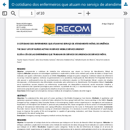
O cotidiano dos enfermeiros que atuam no serviço de atendimento móvel de urgência