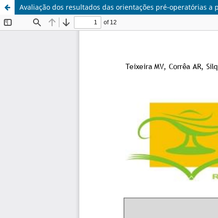
Avaliação dos resultados das orientações pré-operatórias a p