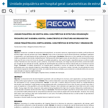
Unidade psiquiátrica em hospital geral: características de estrutura e organização