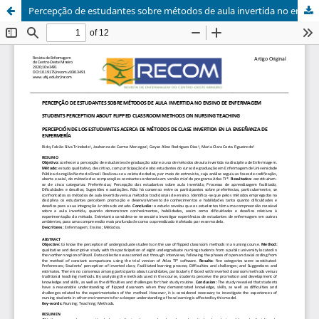
Percepção de estudantes sobre métodos de aula invertida no ensino de enfermagem