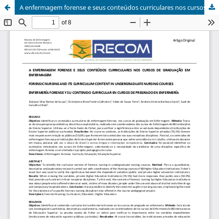
A enfermagem forense e seus conteúdos curriculares nos cursos de graduação em enfermagem