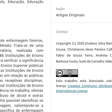
ulo, Educação, Educação
Seção
Artigos Originais
Licença
es de enfermagem forense,
Copyright (c) 2020 Jhuliano Silva Ra
étodo: Trata-se de uma
Souza, Christianne Alves Pereira Calh
ratória, realizada com
Fábio de Souza Terra, Andreia Cr
8 Instituições de Ensino
a verificar a significância
Barbosa Costa, Sueli de Carvalho Vilel
 Ensino Superior públicas
 as Instituições de Ensino
as em relação às públicas
 receptivas disciplinas.
Este trabalho está licenciado s
or Instituições de Ensino
licença
Creative Commons Attributi
ncia no trabalho, vítimas
International License
.
buso de álcool e outras
oi possível identificar os
magem, salientando-se a
específica de enfermagem