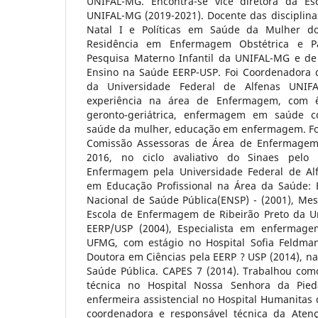
UNIFAL-MG. Encontra-se vice diretora da E
UNIFAL-MG (2019-2021). Docente das discipli
Natal I e Políticas em Saúde da Mulher d
Residência em Enfermagem Obstétrica e P
Pesquisa Materno Infantil da UNIFAL-MG e de
Ensino na Saúde EERP-USP. Foi Coordenadora
da Universidade Federal de Alfenas UNIF
experiência na área de Enfermagem, com 
geronto-geriátrica, enfermagem em saúde c
saúde da mulher, educação em enfermagem. Fo
Comissão Assessoras de Área de Enfermagem
2016, no ciclo avaliativo do Sinaes pel
Enfermagem pela Universidade Federal de Alfe
em Educação Profissional na Área da Saúde: 
Nacional de Saúde Pública(ENSP) - (2001), M
Escola de Enfermagem de Ribeirão Preto da U
EERP/USP (2004), Especialista em enfermage
UFMG, com estágio no Hospital Sofia Feldma
Doutora em Ciências pela EERP ? USP (2014), 
Saúde Pública. CAPES 7 (2014). Trabalhou com
técnica no Hospital Nossa Senhora da Pi
enfermeira assistencial no Hospital Humanitas
coordenadora e responsável técnica da Aten