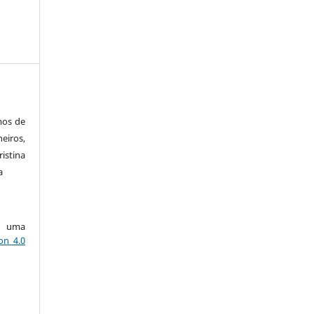
mos de
eiros,
istina
a
ob uma
on 4.0