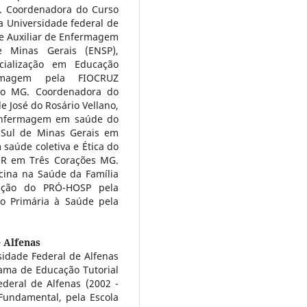
s. Coordenadora do Curso
 Universidade federal de
e Auxiliar de Enfermagem
e Minas Gerais (ENSP),
ialização em Educação
rmagem pela FIOCRUZ
do MG. Coordenadora do
 José do Rosário Vellano,
Enfermagem em saúde do
o Sul de Minas Gerais em
aúde coletiva e Ética do
OR em Três Corações MG.
cina na Saúde da Família
ação do PRÓ-HOSP pela
o Primária à Saúde pela
 Alfenas
idade Federal de Alfenas
grama de Educação Tutorial
deral de Alfenas (2002 -
Fundamental, pela Escola