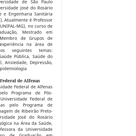
ersidade de São Paulo
ersidade José do Rosário
e e Engenharia Sanitária
). Atualmente é Professor
(UNIFAL-MG), no curso de
aduação, Mestrado em
. Membro de Grupos de
xperiência na área de
nos seguintes temas:
aúde Pública, Saúde do
l, Ansiedade, Depressão,
Epidemiologia
Federal de Alfenas
idade Federal de Alfenas
 pelo Programa de Pós-
Universidade Federal de
cias pelo Programa de
agem de Ribeirão Preto-
sidade José do Rosário
gógica na Área da Saúde,
fessora da Universidade
urso de Graduação em