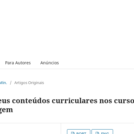
Para Autores
Anúncios
 Min.
/
Artigos Originais
us conteúdos curriculares nos curs
agem
PORT
ENG