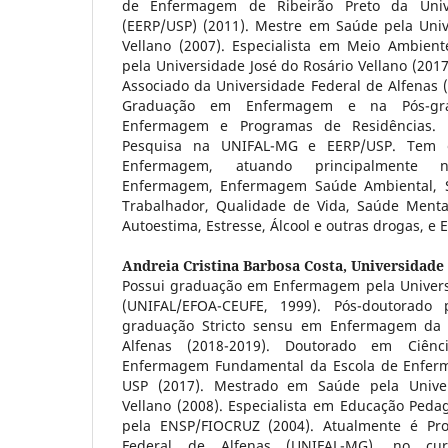
de Enfermagem de Ribeirão Preto da Univ
(EERP/USP) (2011). Mestre em Saúde pela Univ
Vellano (2007). Especialista em Meio Ambient
pela Universidade José do Rosário Vellano (2017
Associado da Universidade Federal de Alfenas 
Graduação em Enfermagem e na Pós-gr
Enfermagem e Programas de Residências
Pesquisa na UNIFAL-MG e EERP/USP. Tem e
Enfermagem, atuando principalmente 
Enfermagem, Enfermagem Saúde Ambiental, S
Trabalhador, Qualidade de Vida, Saúde Menta
Autoestima, Estresse, Álcool e outras drogas, e 
Andreia Cristina Barbosa Costa,
Universidade 
Possui graduação em Enfermagem pela Univers
(UNIFAL/EFOA-CEUFE, 1999). Pós-doutorado
graduação Stricto sensu em Enfermagem da 
Alfenas (2018-2019). Doutorado em Ciên
Enfermagem Fundamental da Escola de Enferm
USP (2017). Mestrado em Saúde pela Univer
Vellano (2008). Especialista em Educação Peda
pela ENSP/FIOCRUZ (2004). Atualmente é Pro
Federal de Alfenas (UNIFAL-MG), no c