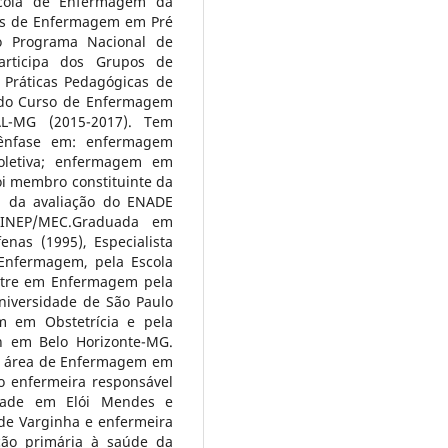
scola de Enfermagem da
nas de Enfermagem em Pré
o Programa Nacional de
articipa dos Grupos de
 Práticas Pedagógicas de
 do Curso de Enfermagem
AL-MG (2015-2017). Tem
ênfase em: enfermagem
oletiva; enfermagem em
i membro constituinte da
 da avaliação do ENADE
o INEP/MEC.Graduada em
nas (1995), Especialista
Enfermagem, pela Escola
estre em Enfermagem pela
niversidade de São Paulo
m em Obstetrícia e pela
n em Belo Horizonte-MG.
na área de Enfermagem em
o enfermeira responsável
edade em Elói Mendes e
 de Varginha e enfermeira
ção primária à saúde da