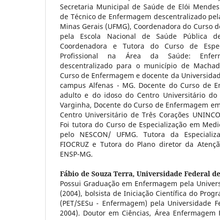
Secretaria Municipal de Saúde de Elói Mende
de Técnico de Enfermagem descentralizado pela
Minas Gerais (UFMG), Coordenadora do Curso d
pela Escola Nacional de Saúde Pública d
Coordenadora e Tutora do Curso de Espec
Profissional na Área da Saúde: Enfe
descentralizado para o município de Macha
Curso de Enfermagem e docente da Universidade
campus Alfenas - MG. Docente do Curso de 
adulto e do idoso do Centro Universitário d
Varginha, Docente do Curso de Enfermagem em s
Centro Universitário de Três Corações UNINC
Foi tutora do Curso de Especialização em Medi
pelo NESCON/ UFMG. Tutora da Especializ
FIOCRUZ e Tutora do Plano diretor da Atençã
ENSP-MG.
Fábio de Souza Terra,
Universidade Federal de
Possui Graduação em Enfermagem pela Univers
(2004), bolsista de Iniciação Científica do Pro
(PET/SESu - Enfermagem) pela Universidade Fe
2004). Doutor em Ciências, Área Enfermagem 