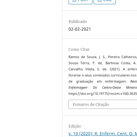
Publicado
02-02-2021
Como Citar
Ramos de Souza, J. S., Pereira Calheiros,
Souza Terra, F. de, Barbosa Costa, A.
Carvalho Vilela, S. de. (2021). A enf
forense e seus conteúdos curriculares nos
de graduação em enfermagem.
Rev
Enfermagem Do Centro-Oeste Mineir
https://doi.org/10.19175/recom.v10i0.363
Fomatos de Citação
Edição
v. 10 (2020): R. Enferm. Cent. O. 