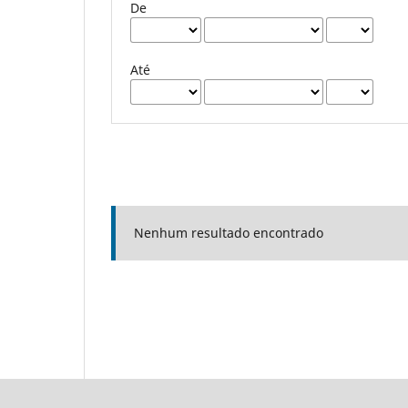
De
Até
Nenhum resultado encontrado