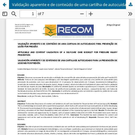
Validação aparente e de conteúdo de uma cartilha de autocuidado para prevenção de lesão por pressão