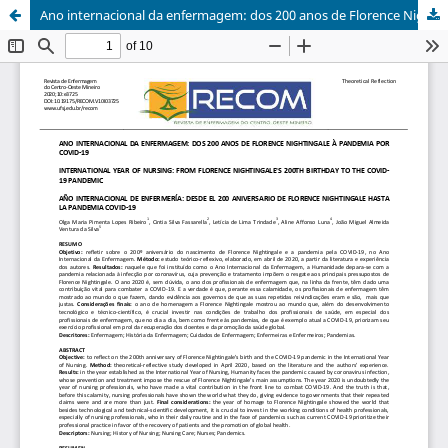
Ano internacional da enfermagem: dos 200 anos de Florence Nightingale à pandemia por COVID-19